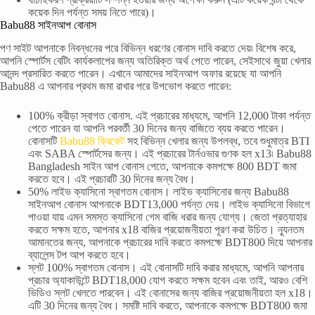
কয়েক দিন পর্যন্ত সময় নিতে পারে)।
Babu88 সাইনআপ বোনাস
পণ সাইট আপনাকে নিবন্ধনের পরে বিভিন্ন ধরণের বোনাস দাবি করতে দেয়৷ বিশেষ করে,
আপনি স্পোর্টস বেটিং কার্যকলাপের জন্য অতিরিক্ত অর্থ পেতে পারেন, সেইসাথে জুয়া খেলার
আনন্দ প্রসারিত করতে পারেন। এখানে আমাদের সাইনআপ অফার রয়েছে যা আপনি
Babu88 এ আপনার প্রথম জমা রাখার পরে উপভোগ করতে পারেন:
100% ক্রীড়া স্বাগত বোনাস. এই প্রচারের মাধ্যমে, আপনি 12,000 টাকা পর্যন্ত
পেতে পারেন যা আপনি পরবর্তী 30 দিনের জন্য বাজিতে ব্যয় করতে পারেন।
বোনাসটি
Babu88 ক্রিকেট
সহ বিভিন্ন খেলার জন্য উপলব্ধ, তবে শুধুমাত্র BTI
এবং SABA স্পোর্টসের জন্য। এই প্রচারের টার্নওভার গুণক হল x13৷ Babu88
Bangladesh সাইন আপ বোনাস পেতে, আপনাকে কমপক্ষে 800 BDT জমা
করতে হবে। এই প্রচারটি 30 দিনের জন্য বৈধ।
50% লাইভ ক্যাসিনো স্বাগতম বোনাস। লাইভ ক্যাসিনোর জন্য Babu88
সাইনআপ বোনাস আপনাকে BDT13,000 পর্যন্ত দেয়। লাইভ ক্যাসিনো বিভাগে
পাওয়া যায় এমন সমস্ত ক্যাসিনো গেম বাজি ধরার জন্য যোগ্য। জেতা প্রত্যাহার
করতে সক্ষম হতে, আপনার x18 বাজির প্রয়োজনীয়তা পূরণ করা উচিত। ন্যূনতম
আমানতের জন্য, আপনাকে প্রচারের দাবি করতে কমপক্ষে BDT800 দিয়ে আপনার
ব্যালেন্স টপ আপ করতে হবে।
স্লট 100% স্বাগতম বোনাস। এই বোনাসটি দাবি করার মাধ্যমে, আপনি আপনার
প্রচার অ্যাকাউন্টে BDT18,000 যোগ করতে সক্ষম হবেন এবং তাই, আরও বেশি
ভিডিও স্লট খেলতে পারবেন। এই বোনাসের জন্য বাজির প্রয়োজনীয়তা হল x18।
এটি 30 দিনের জন্য বৈধ। সমষ্টি দাবি করতে, আপনাকে কমপক্ষে BDT800 জমা