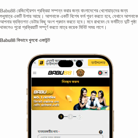
Babu88 রেজিস্ট্রেশন প্রক্রিয়া সম্পন্ন করার জন্য বাংলাদেশের খেলোয়াড়দের জন্য
শুধুমাত্র একটি উপায় আছে। আপনাকে একটি বিশেষ ফর্ম পূরণ করতে হবে, যেখানে আপনাকে
আপনার ব্যক্তিগত ডেটার কিছু অংশ প্রদান করতে হবে। মনে রাখবেন যে ফর্মটিতে দুটি পৃষ্ঠা
থাকলেও পুরো প্রক্রিয়াটি সম্পূর্ণ করতে মাত্র কয়েক মিনিট সময় লাগে।
Babu88 কিভাবে খুলবো একাউন্ট