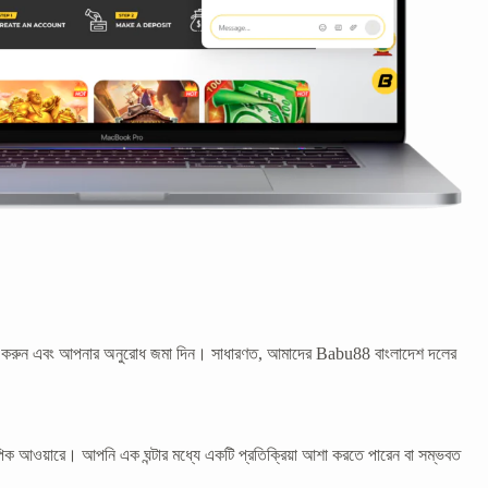
বর্ণনা করুন এবং আপনার অনুরোধ জমা দিন। সাধারণত, আমাদের Babu88 বাংলাদেশ দলের
পিক আওয়ারে। আপনি এক ঘন্টার মধ্যে একটি প্রতিক্রিয়া আশা করতে পারেন বা সম্ভবত