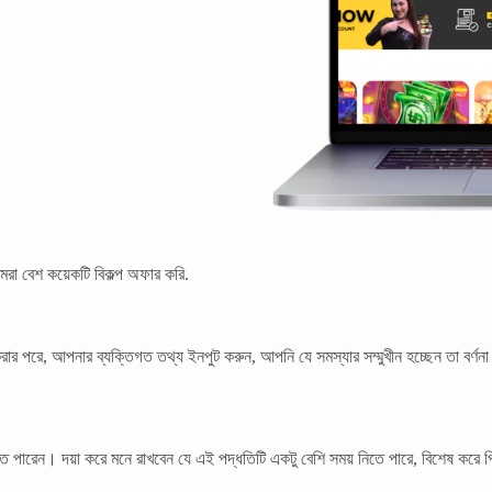
মরা বেশ কয়েকটি বিকল্প অফার করি.
 করার পরে, আপনার ব্যক্তিগত তথ্য ইনপুট করুন, আপনি যে সমস্যার সম্মুখীন হচ্ছেন তা 
ে পারেন। দয়া করে মনে রাখবেন যে এই পদ্ধতিটি একটু বেশি সময় নিতে পারে, বিশেষ করে 